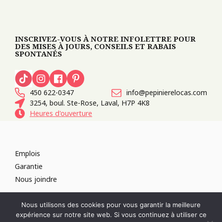
INSCRIVEZ-VOUS À NOTRE INFOLETTRE POUR
DES MISES À JOURS, CONSEILS ET RABAIS
SPONTANÉS
450 622-0347
info@pepinierelocas.com
3254, boul. Ste-Rose, Laval, H7P 4K8
Heures d'ouverture
Emplois
Garantie
Nous joindre
TOUS DROITS RÉSERVÉS 2026
PÉPINIÈRE LOCAS
CONCEPTION DE
Nous utilisons des cookies pour vous garantir la meilleure
SITES WEB :
PAR DESIGN, AGENCE WEB
expérience sur notre site web. Si vous continuez à utiliser ce
RÉVOQUER LE CONSENTEMENT