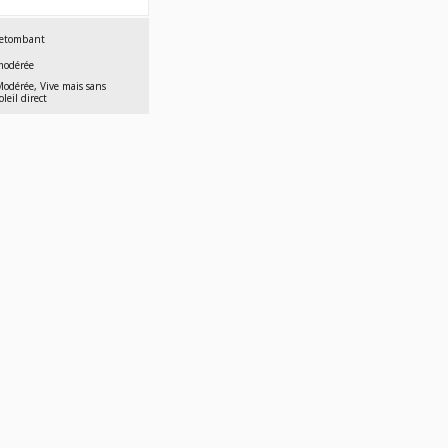
À
$44,99
retombant
modérée
Modérée, Vive mais sans
oleil direct