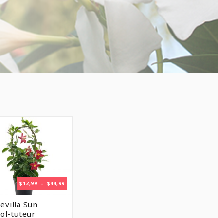
PLAGE
$
12,99
–
$
44,99
DE
PRIX :
villa Sun
$12,99
ol-tuteur