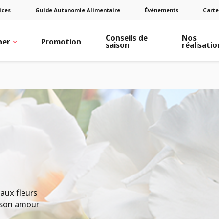
ices
Guide Autonomie Alimentaire
Événements
Carte
Conseils de
Nos
ner
Promotion
saison
réalisatio
aux fleurs
t son amour