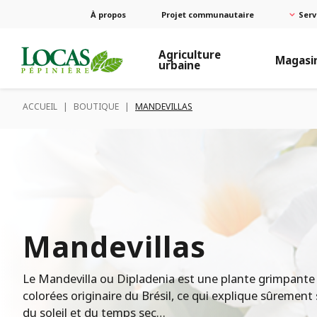
À propos
Projet communautaire
Serv
Agriculture
Magasi
urbaine
ACCUEIL
|
BOUTIQUE
|
MANDEVILLAS
Mandevillas
Le Mandevilla ou Dipladenia est une plante grimpante 
colorées originaire du Brésil, ce qui explique sûremen
du soleil et du temps sec…