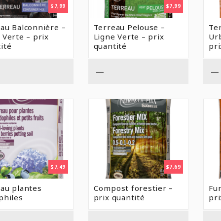
$
7,99
$
7,99
au Balconnière –
Terreau Pelouse –
Te
 Verte – prix
Ligne Verte – prix
Urb
ité
quantité
pri
—
—
$
7,49
$
7,69
au plantes
Compost forestier –
Fu
philes
prix quantité
pri