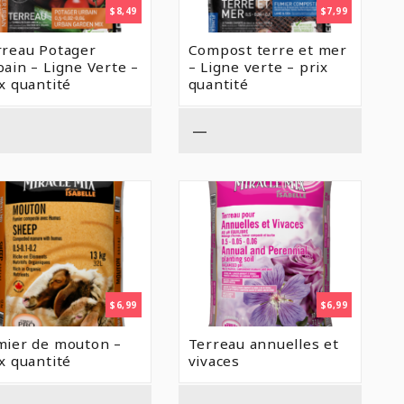
$
8,49
$
7,99
rreau Potager
Compost terre et mer
ain – Ligne Verte –
– Ligne verte – prix
x quantité
quantité
—
$
6,99
$
6,99
mier de mouton –
Terreau annuelles et
x quantité
vivaces