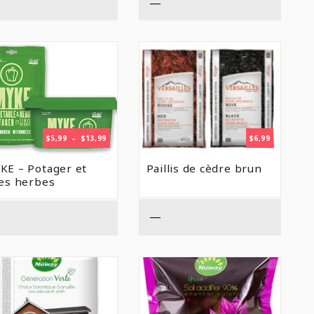
—
PLAGE
$
5,99
–
$
13,99
$
6,99
DE
PRIX :
KE – Potager et
Paillis de cèdre brun
$5,99
nes herbes
À
$13,99
—