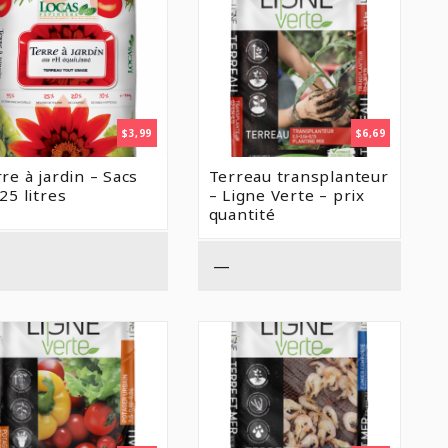
$
3,99
$
6,69
re à jardin – Sacs
Terreau transplanteur
25 litres
– Ligne Verte – prix
quantité
—