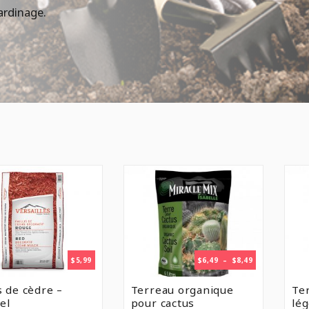
jardinage.
PLAGE
$
5,99
$
6,49
–
$
8,49
DE
PRIX :
is de cèdre –
Terreau organique
Te
$6,49
el
pour cactus
lé