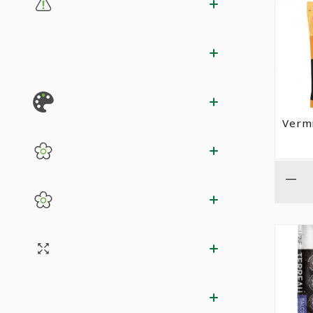
Vermi
—