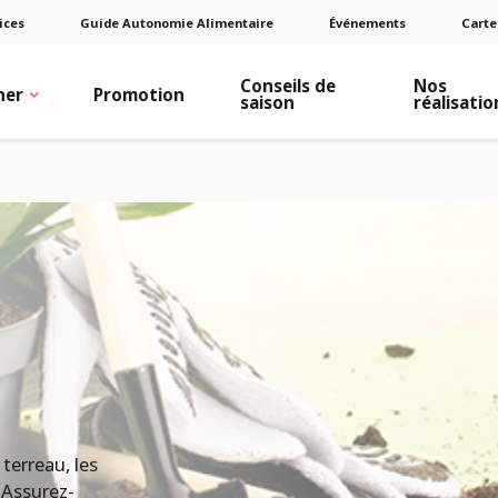
ices
Guide Autonomie Alimentaire
Événements
Carte
Conseils de
Nos
ner
Promotion
saison
réalisatio
 terreau, les
 Assurez-