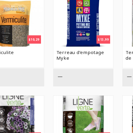
$
10,29
$
13,99
culite
Terreau d’empotage
Ter
Myke
de 
—
—