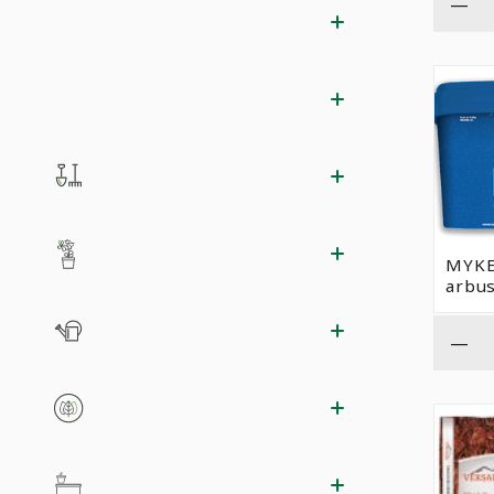
—
MYKE
arbu
—