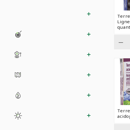
Terre
Ligne
quant
—
Terre
acido