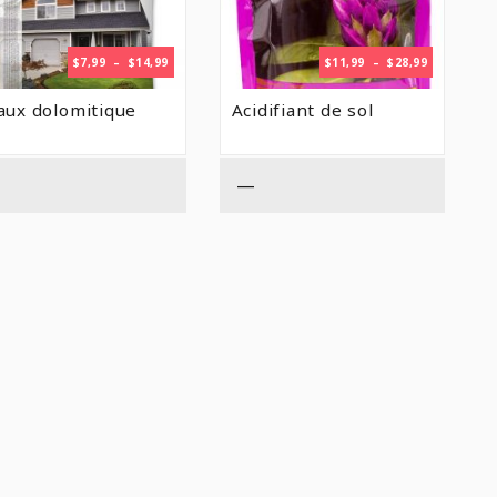
PLAGE
PLAGE
$
7,99
–
$
14,99
$
11,99
–
$
28,99
DE
DE
PRIX :
PRIX :
aux dolomitique
Acidifiant de sol
$7,99
$11,99
À
À
$14,99
$28,99
—