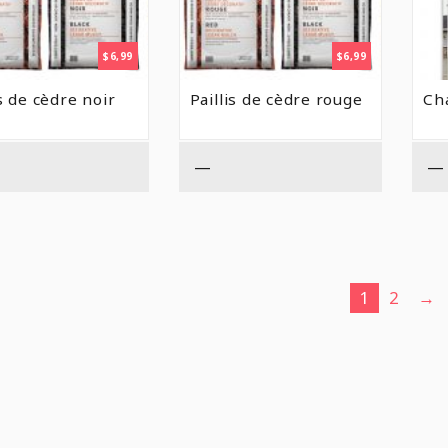
$
6,99
$
6,99
is de cèdre noir
Paillis de cèdre rouge
Ch
—
—
1
2
→