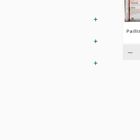
Paill
—