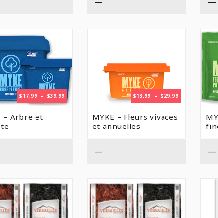
—
—
PLAGE
PLAGE
$
17,99
–
$
39,99
$
13,99
–
$
29,99
DE
DE
PRIX :
PRIX :
 – Arbre et
MYKE – Fleurs vivaces
MY
$17,99
$13,99
ste
et annuelles
fi
À
À
$39,99
$29,99
—
—