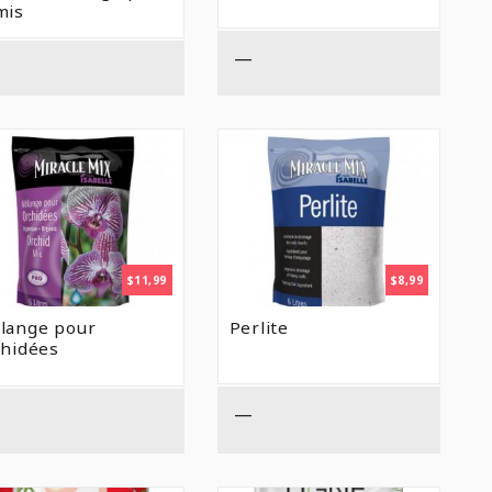
mis
—
$
11,99
$
8,99
lange pour
Perlite
chidées
—