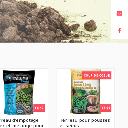
COUP DE COEUR
$
6,49
$
8,99
rreau d’empotage
Terreau pour pousses
ger et mélange pour
et semis