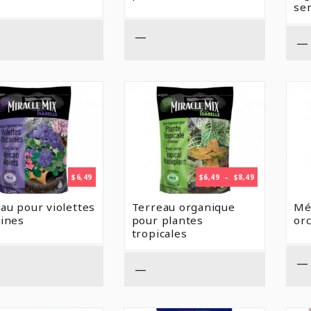
À
se
$8,49
—
—
PLAGE
$
6,49
$
6,49
–
$
8,49
DE
PRIX :
au pour violettes
Terreau organique
Mé
$6,49
aines
pour plantes
or
À
tropicales
$8,49
—
—