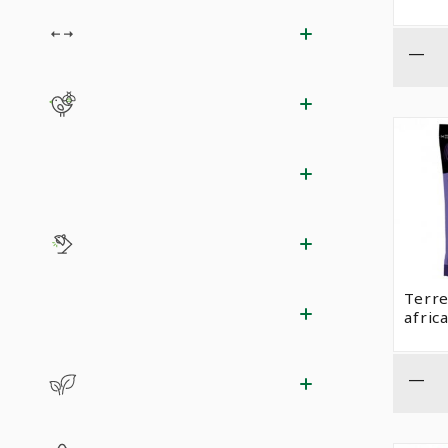
—
Terre
afric
—