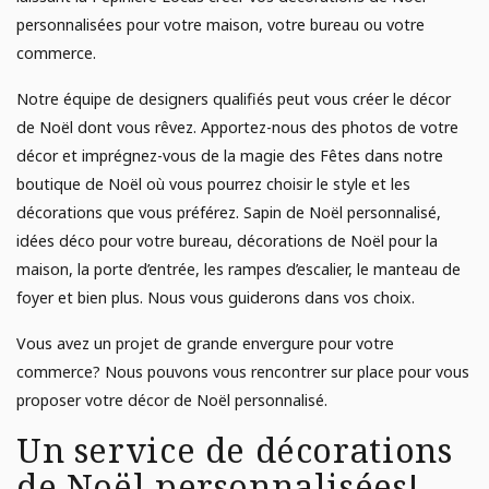
E
AGRICULTURE URBAINE
Analyse de sol
personnalisées pour votre maison, votre bureau ou votre
commerce.
Campagne de financement
JARDINAGE
Notre équipe de designers qualifiés peut vous créer le décor
de Noël dont vous rêvez. Apportez-nous des photos de votre
Poules
décor et imprégnez-vous de la magie des Fêtes dans notre
POTAGER
boutique de Noël où vous pourrez choisir le style et les
décorations que vous préférez. Sapin de Noël personnalisé,
idées déco pour votre bureau, décorations de Noël pour la
maison, la porte d’entrée, les rampes d’escalier, le manteau de
foyer et bien plus. Nous vous guiderons dans vos choix.
Vous avez un projet de grande envergure pour votre
commerce? Nous pouvons vous rencontrer sur place pour vous
proposer votre décor de Noël personnalisé.
Un service de décorations
de Noël personnalisées!