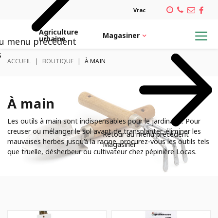
Vrac
Agriculture
Magasiner
urbaine
au menu précédent
Retour au menu précédent
Retour au menu précédent
Retour au menu précédent
Retour au menu précédent
s
ACCUEIL
|
BOUTIQUE
|
À MAIN
MAGASINER
SERVICES
INSPIRATION
CARRIÈRES
Architecte paysagiste
Plantes et pots
Notre équipe
PLANTES TROPICALES
À main
Verdissement de bureau
Emplois
Les outils à main sont indispensables pour le jardinage. Pour
POTS DÉCORATIFS CONTENANTS
creuser ou mélanger le sol avant de transplanter, éliminer les
Retour au menu précédent
mauvaises herbes jusqu’à la racine, procurez-vous les outils tels
Magasiner
Confection de pots
que truelle, désherbeur ou cultivateur chez pépinière Locas.
ORNITHOLOGIE
Aménagement de plate-bande
VÉGÉTAUX
Service de plantation