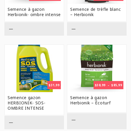
DE
DE
PRIX :
PRIX 
Semence à gazon
Semence de trèfle blanc
$17,99
$25,9
Herbionik- ombre intense
– Herbionik
À
À
$199,99
$64,9
—
—
PLAG
$
31,99
$
38,99
–
$
85,99
DE
PRIX 
Semence gazon
Semence à gazon
$38,9
HERBIONIK- SOS-
Herbionik – Écoturf
À
OMBRE INTENSE
$85,9
—
—