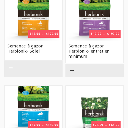
E
AGRICULTURE URBAINE
Analyse de sol
Campagne de financement
JARDINAGE
PLAGE
PLAG
$
17,99
–
$
179,99
$
19,99
–
$
199,99
Poules
DE
DE
POTAGER
PRIX :
PRIX 
Semence à gazon
Semence à gazon
$17,99
$19,9
Herbionik- Soleil
Herbionik- entretien
À
À
minimum
$179,99
$199,
—
—
PLAGE
PLAG
$
17,99
–
$
199,99
$
25,99
–
$
64,99