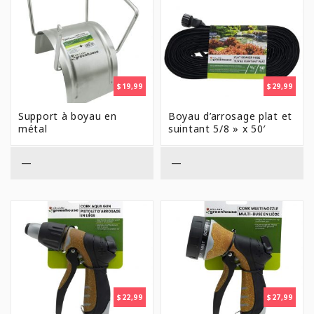
E
AGRICULTURE URBAINE
Analyse de sol
Campagne de financement
JARDINAGE
$
19,99
$
29,99
Poules
POTAGER
Support à boyau en
Boyau d’arrosage plat et
métal
suintant 5/8 » x 50′
—
—
$
22,99
$
27,99