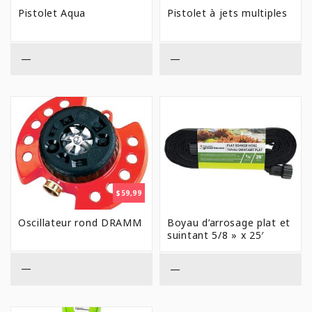
Pistolet Aqua
Pistolet à jets multiples
—
—
$
59,99
Oscillateur rond DRAMM
Boyau d’arrosage plat et
suintant 5/8 » x 25′
—
—