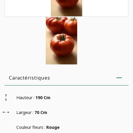
E
AGRICULTURE URBAINE
Analyse de sol
Campagne de financement
JARDINAGE
Poules
POTAGER
Caractéristiques
Hauteur :
190 Cm
Largeur :
70 Cm
Couleur fleurs :
Rouge