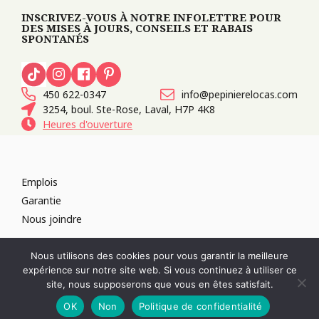
INSCRIVEZ-VOUS À NOTRE INFOLETTRE POUR
DES MISES À JOURS, CONSEILS ET RABAIS
SPONTANÉS
450 622-0347
info@pepinierelocas.com
3254, boul. Ste-Rose, Laval, H7P 4K8
Heures d'ouverture
Emplois
Garantie
Nous joindre
TOUS DROITS RÉSERVÉS 2026
PÉPINIÈRE LOCAS
CONCEPTION DE
Nous utilisons des cookies pour vous garantir la meilleure
SITES WEB :
PAR DESIGN, AGENCE WEB
expérience sur notre site web. Si vous continuez à utiliser ce
RÉVOQUER LE CONSENTEMENT
site, nous supposerons que vous en êtes satisfait.
POLITIQUE DE CONFIDENTIALITÉ
OK
Non
Politique de confidentialité