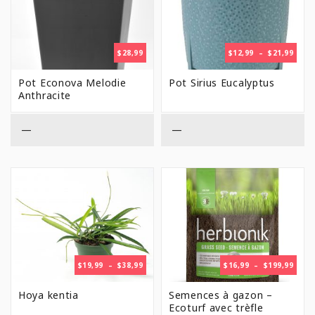
PLAG
$
28,99
$
12,99
–
$
21,99
DE
PRIX 
Pot Econova Melodie
Pot Sirius Eucalyptus
$12,9
Anthracite
À
$21,9
—
—
PLAGE
PLAG
$
19,99
–
$
38,99
$
16,99
–
$
199,99
DE
DE
PRIX :
PRIX 
Hoya kentia
Semences à gazon –
$19,99
$16,9
Ecoturf avec trèfle
À
À