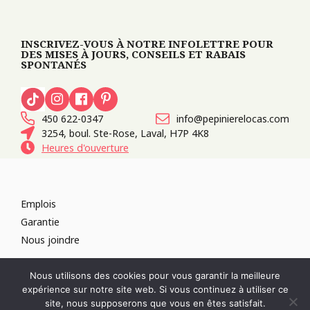
INSCRIVEZ-VOUS À NOTRE INFOLETTRE POUR
DES MISES À JOURS, CONSEILS ET RABAIS
SPONTANÉS
450 622-0347
info@pepinierelocas.com
3254, boul. Ste-Rose, Laval, H7P 4K8
Heures d'ouverture
Emplois
Garantie
Nous joindre
TOUS DROITS RÉSERVÉS 2026
PÉPINIÈRE LOCAS
CONCEPTION DE
Nous utilisons des cookies pour vous garantir la meilleure
SITES WEB :
PAR DESIGN, AGENCE WEB
expérience sur notre site web. Si vous continuez à utiliser ce
RÉVOQUER LE CONSENTEMENT
site, nous supposerons que vous en êtes satisfait.
POLITIQUE DE CONFIDENTIALITÉ