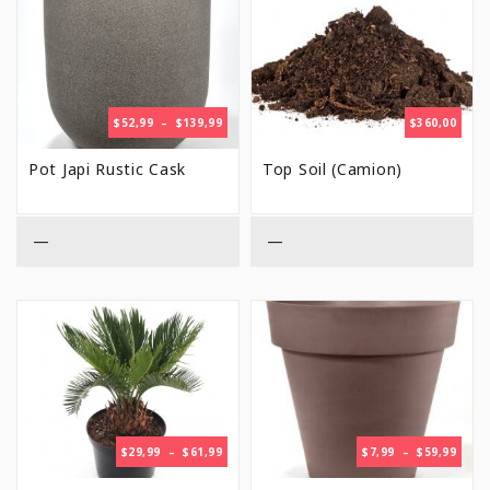
PLAGE
$
52,99
–
$
139,99
$
360,00
DE
PRIX :
Pot Japi Rustic Cask
Top Soil (Camion)
$52,99
À
$139,99
—
—
PLAGE
PLAG
$
29,99
–
$
61,99
$
7,99
–
$
59,99
DE
DE
PRIX :
PRIX 