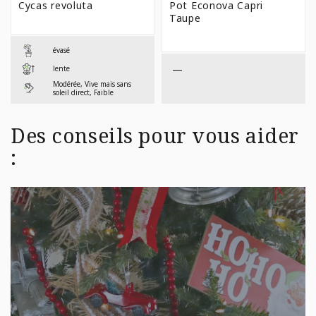
Cycas revoluta
Pot Econova Capri
$29,99
$7,99
Taupe
À
À
$61,99
$59,9
évasé
—
lente
Modérée, Vive mais sans
soleil direct, Faible
Des conseils pour vous aider
: