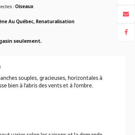
ectes :
Oiseaux
ène Au Québec, Renaturalisation
gasin seulement.
n
ranches souples, gracieuses, horizontales à
e bien à l’abris des vents et à l’ombre.
 peut varier selon les saisons et la demande.