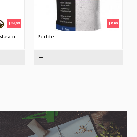
$
34,99
$
8,99
t Mason
Perlite
—