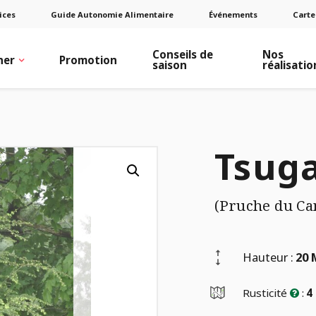
ices
Guide Autonomie Alimentaire
Événements
Carte
Conseils de
Nos
ner
Promotion
saison
réalisatio
Tsuga
(Pruche du Ca
Hauteur :
20 
Rusticité
:
4