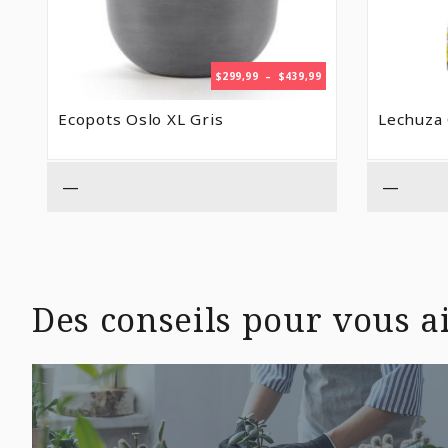
PLAGE
$
299,99
–
$
439,99
DE
PRIX :
Ecopots Oslo XL Gris
Lechuza 
$299,99
À
$439,99
—
—
Des conseils pour vous ai