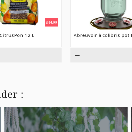
$
64,99
CitrusPon 12 L
Abreuvoir à colibris po
—
der :