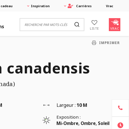
 cadeau
Inspiration
Carrières
Vrac
ns
VRAC
LISTE
IMPRIMER
 canadensis
nada)
M
Largeur :
10 M
Exposition :
Mi-Ombre, Ombre, Soleil