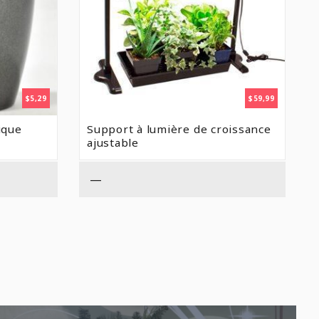
$
5,29
$
59,99
ique
Support à lumière de croissance
ajustable
—