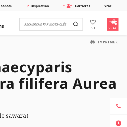
 cadeau
Inspiration
Carrières
Vrac
ns
VRAC
LISTE
IMPRIMER
aecyparis
era filifera Aurea
de sawara)