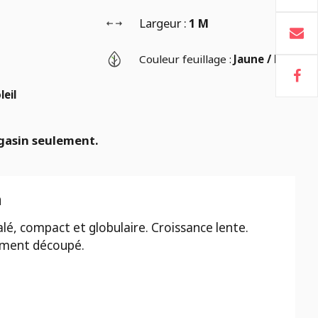
Largeur :
1 M
Couleur feuillage :
Jaune / Doré
leil
gasin seulement.
n
lé, compact et globulaire. Croissance lente.
nement découpé.