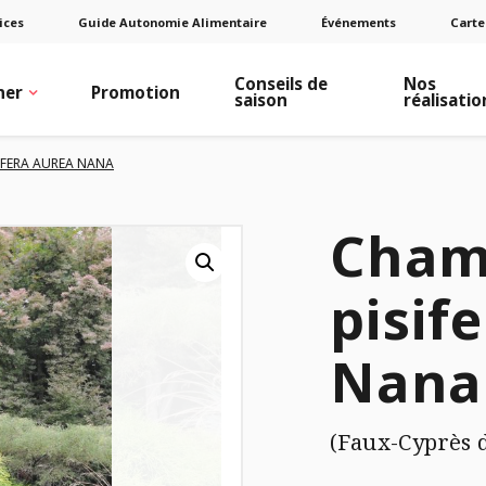
ices
Guide Autonomie Alimentaire
Événements
Carte
Conseils de
Nos
ner
Promotion
saison
réalisatio
IFERA AUREA NANA
Cham
pisif
Nana
(Faux-Cyprès 