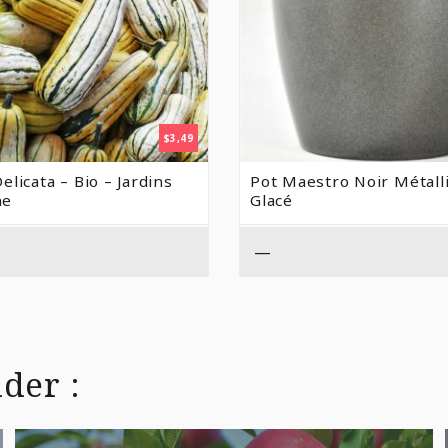
$
3,49
elicata – Bio – Jardins
Pot Maestro Noir Métall
ne
Glacé
—
der :