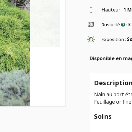
Hauteur :
1 M
Rusticité
:
3
Exposition :
So
Disponible en ma
Descriptio
Nain au port éta
Feuillage or fi
Soins