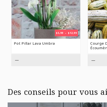
PLAGE
$
5,99
–
$
12,99
DE
PRIX :
Pot Pillar Lava Umbra
Courge D
$5,99
Écoumè
À
$12,99
—
—
Des conseils pour vous ai