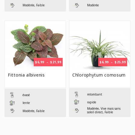
Modérée, Faible
Modérée
PLAGE
PLAG
$
6,99
–
$
21,99
$
6,99
–
$
25,99
DE
DE
PRIX :
PRIX 
Fittonia albivenis
Chlorophytum comosum
$6,99
$6,99
À
À
$21,99
$25,9
retombant
évasé
rapide
lente
Modérée, Vive mais sans
Modérée, Faible
soleil direct, Faible