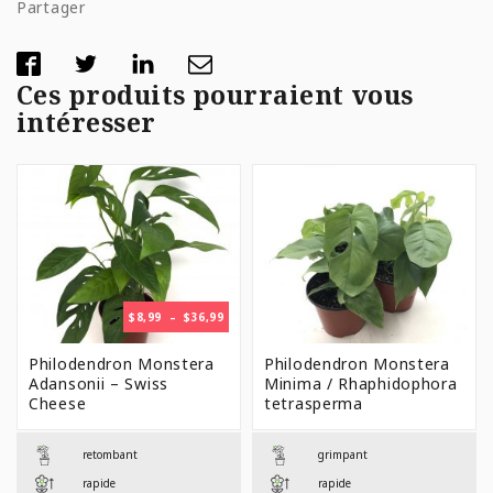
Partager
Ces produits pourraient vous
intéresser
PLAGE
$
8,99
–
$
36,99
DE
PRIX :
Philodendron Monstera
Philodendron Monstera
$8,99
Adansonii – Swiss
Minima / Rhaphidophora
À
Cheese
tetrasperma
$36,99
retombant
grimpant
rapide
rapide