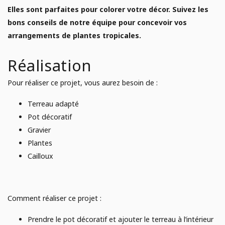
E
AGRICULTURE URBAINE
Elles sont parfaites pour colorer votre décor. Suivez les
Analyse de sol
bons conseils de notre équipe pour concevoir vos
arrangements de plantes tropicales.
Campagne de financement
JARDINAGE
Réalisation
Poules
POTAGER
Pour réaliser ce projet, vous aurez besoin de :
Terreau adapté
Pot décoratif
Gravier
Plantes
Cailloux
Comment réaliser ce projet :
Prendre le pot décoratif et ajouter le terreau à l’intérieur