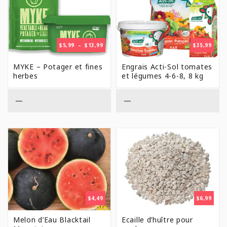
PLAGE
$
5,99
–
$
13,99
$
35,99
DE
PRIX :
MYKE – Potager et fines
Engrais Acti-Sol tomates
$5,99
herbes
et légumes 4-6-8, 8 kg
À
$13,99
—
—
$
4,49
$
6,99
Melon d’Eau Blacktail
Ecaille d’huître pour