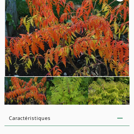
E
AGRICULTURE URBAINE
Analyse de sol
Campagne de financement
JARDINAGE
Poules
POTAGER
Caractéristiques