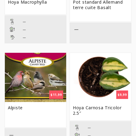
Hoya Macrophylla
Pot standard Allemand
$16,99
$2,29
terre cuite Basalt
À
À
$29,99
$13,9
—
—
—
—
$
11,99
$
9,99
Alpiste
Hoya Carnosa Tricolor
2.5″
—
—
—