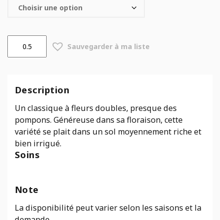
quantité
Sauvegarder à ma liste
de
Leucanthemum
superbum
Aglaia
Description
Un classique à fleurs doubles, presque des
pompons. Généreuse dans sa floraison, cette
variété se plait dans un sol moyennement riche et
bien irrigué.
Soins
Note
La disponibilité peut varier selon les saisons et la
demande.