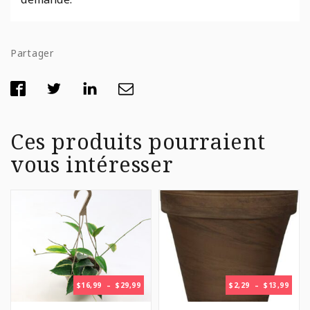
Partager
Ces produits pourraient
vous intéresser
PLAGE
PLAG
$
16,99
–
$
29,99
$
2,29
–
$
13,99
DE
DE
PRIX :
PRIX 