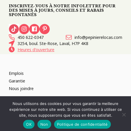
INSCRIVEZ-VOUS À NOTRE INFOLETTRE POUR
DES MISES À JOURS, CONSEILS ET RABAIS
SPONTANÉS
450 622-0347
info@pepinierelocas.com
3254, boul. Ste-Rose, Laval, H7P 4K8
Heures d'ouverture
Emplois
Garantie
Nous joindre
TOUS DROITS RÉSERVÉS 2026
PÉPINIÈRE LOCAS
CONCEPTION DE
Nous utilisons des cookies pour vous garantir la meilleure
SITES WEB :
PAR DESIGN, AGENCE WEB
expérience sur notre site web. Si vous continuez à utiliser ce
RÉVOQUER LE CONSENTEMENT
site, nous supposerons que vous en êtes satisfait.
POLITIQUE DE CONFIDENTIALITÉ
OK
Non
Politique de confidentialité