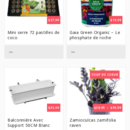
$
27,99
$
19,99
Mini serre 72 pastilles de
Gaia Green Organic – Le
coco
phosphate de roche
—
—
COUP DE COEUR
PLAG
$
35,99
$
39,99
–
$
99,99
DE
PRIX 
Balconnière Avec
Zamioculcas zamifolia
$39,9
Support 50CM Blanc
raven
À