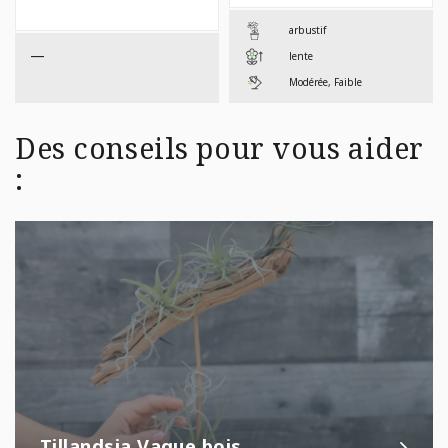
$99,9
arbustif
—
lente
Modérée, Faible
Des conseils pour vous aider
:
Tillandsia Vague bois