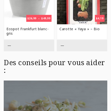
PLAGE
$
26,99
–
$
49,99
$
4,19
DE
PRIX :
Ecopot Frankfurt blanc-
Carotte « Yaya » – Bio
$26,99
gris
À
$49,99
—
—
Des conseils pour vous aider
: