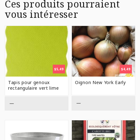
Ces produits pourraient
vous intéresser
$
5,49
$
4,49
Tapis pour genoux
Oignon New York Early
rectangulaire vert lime
—
—