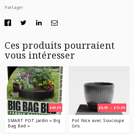
Partager
Ces produits pourraient
vous intéresser
PLAG
$
69,99
$
8,99
–
$
15,99
DE
PRIX 
SMART POT Jardin « Big
Pot Nice avec Soucoupe
$8,99
Bag Bed »
Gris
À