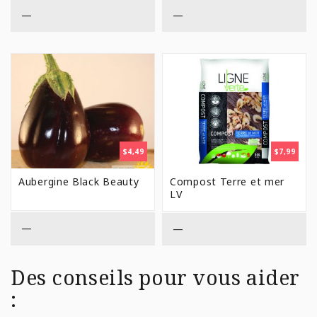
$15,9
—
—
$
4,49
$
7,99
Aubergine Black Beauty
Compost Terre et mer
LV
—
—
Des conseils pour vous aider
: