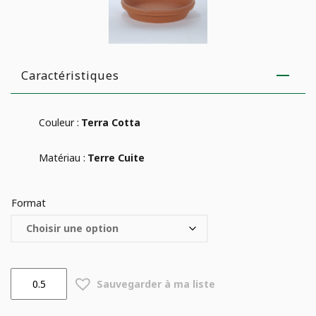
Caractéristiques
Couleur :
Terra Cotta
Matériau :
Terre Cuite
Format
quantité
Sauvegarder à ma liste
de
Soucoupe