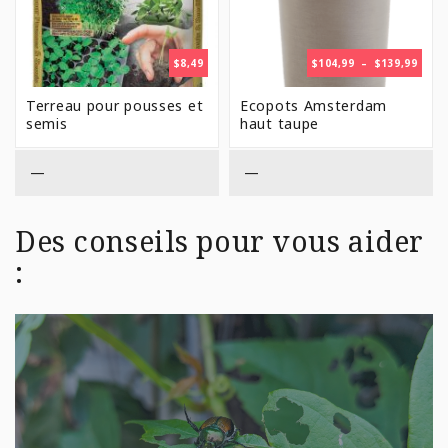
PLAG
$
8,49
$
104,99
–
$
139,99
DE
PRIX 
Terreau pour pousses et
Ecopots Amsterdam
$104,
semis
haut taupe
À
$139,
—
—
Des conseils pour vous aider
: