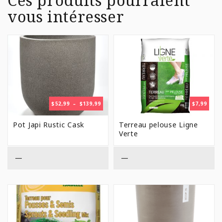
Ces produits pourraient
vous intéresser
PLAGE
$
52,99
–
$
139,99
$
7,99
DE
PRIX :
Pot Japi Rustic Cask
Terreau pelouse Ligne
$52,99
Verte
À
$139,99
—
—