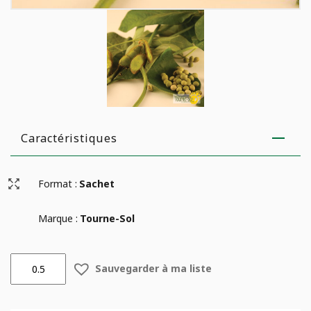
Caractéristiques
Format :
Sachet
Marque :
Tourne-Sol
quantité
Sauvegarder à ma liste
de
Fève
de