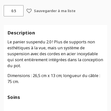
quantité
Sauvegarder à ma liste
de
Ecopots
suspendus
Brussels
Description
Gris
Le panier suspendu 2.0 ! Plus de supports non
esthétiques à la vue, mais un système de
suspension avec des cordes en acier inoxydable
qui sont entièrement intégrées dans la conception
du pot.
Dimensions : 26,5 cm x 13 cm; longueur du câble :
75 cm.
Soins