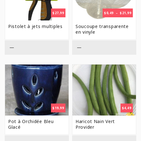
PLAG
$
27,99
$
0,49
–
$
21,99
DE
PRIX 
Pistolet à jets multiples
Soucoupe transparente
$0,49
en vinyle
À
$21,9
—
—
$
19,99
$
4,49
Pot à Orchidée Bleu
Haricot Nain Vert
Glacé
Provider