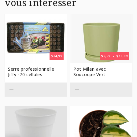
vous intéresser
PLAG
$
24,99
$
9,99
–
$
18,99
DE
PRIX 
Serre professionnelle
Pot Milan avec
$9,99
Jiffy -70 cellules
Soucoupe Vert
À
$18,9
—
—