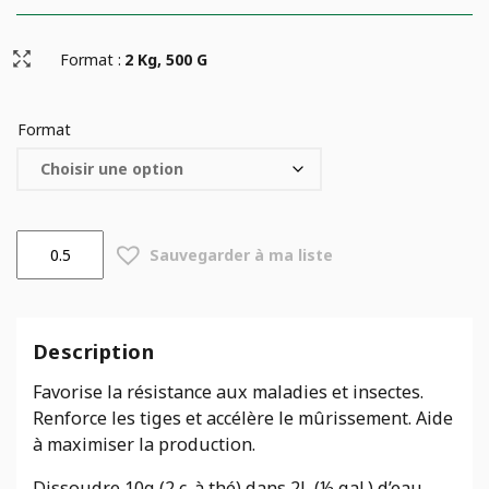
Format :
2 Kg, 500 G
Format
quantité
Sauvegarder à ma liste
de
Engrais
soluble
pour
Description
tomates
et
Favorise la résistance aux maladies et insectes.
légumes
Renforce les tiges et accélère le mûrissement.
Aide
(15-
à maximiser la production.
15-
30)
Dissoudre 10g (2 c. à thé) dans 2L (½ gal.) d’eau.