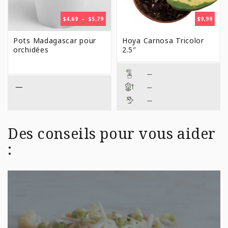
PLAGE
$
4,69
–
$
5,79
$
9,99
DE
PRIX :
Pots Madagascar pour
Hoya Carnosa Tricolor
$4,69
orchidées
2.5″
À
$5,79
—
—
—
—
Des conseils pour vous aider
: