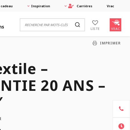
 cadeau
Inspiration
Carrières
Vrac
ns
VRAC
LISTE
IMPRIMER
xtile –
NTIE 20 ANS –
′
R