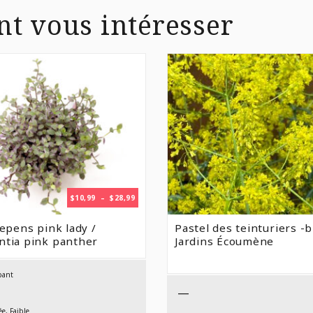
nt vous intéresser
PLAGE
$
10,99
–
$
28,99
DE
PRIX :
repens pink lady /
Pastel des teinturiers -b
$10,99
ntia pink panther
Jardins Écoumène
À
$28,99
bant
—
e, Faible