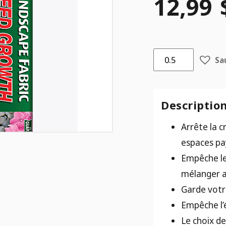
12,99
quantité
Sa
de
Géotextile
-
GARANTIE
Descriptio
20
ANS
Arrête la 
-
espaces pa
3'X25'
Empêche les
mélanger a
Garde votr
Empêche l’
Le choix d