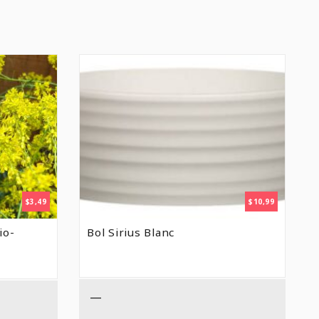
$
3,49
$
10,99
io-
Bol Sirius Blanc
—