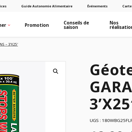
ices
Guide Autonomie Alimentaire
Événements
Carte
Conseils de
Nos
ner
Promotion
saison
réalisatio
S – 3’X25′
Géote
GARA
3’X25
UGS :
180WBG25FL