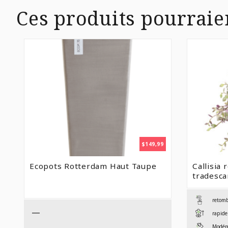
Ces produits pourraie
$
149,99
Ecopots Rotterdam Haut Taupe
Callisia 
tradesca
retom
—
rapide
Modéré