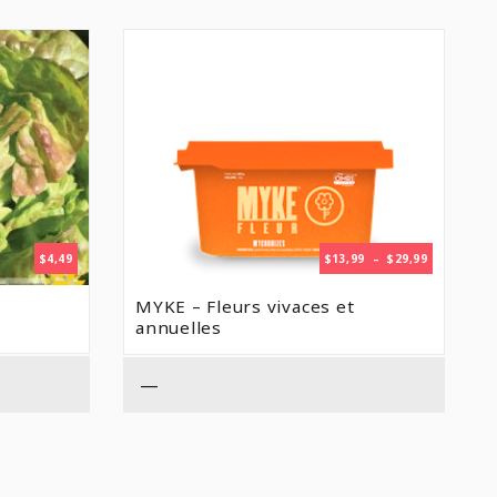
PLAGE
$
4,49
$
13,99
–
$
29,99
DE
PRIX :
MYKE – Fleurs vivaces et
$13,99
annuelles
À
$29,99
—