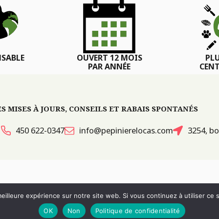
SABLE
OUVERT 12 MOIS
PL
PAR ANNÉE
CENT
 MISES À JOURS, CONSEILS ET RABAIS SPONTANÉS
450 622-0347
info@pepinierelocas.com
3254, bo
ITES WEB :
PAR DESIGN, AGENCE WEB
eilleure expérience sur notre site web. Si vous continuez à utiliser ce
RÉVOQUER LE CONSENTEMENT
OK
Non
Politique de confidentialité