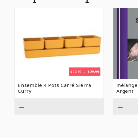
PLAGE
$
20,99
–
$
29,99
DE
PRIX :
Ensemble 4 Pots Carré Sierra
mélange
$20,99
Curry
Argent
À
$29,99
—
—