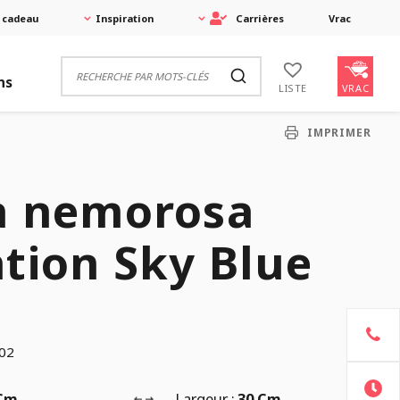
 cadeau
Inspiration
Carrières
Vrac
ns
VRAC
LISTE
IMPRIMER
a nemorosa
tion Sky Blue
02
 Cm
Largeur :
30 Cm