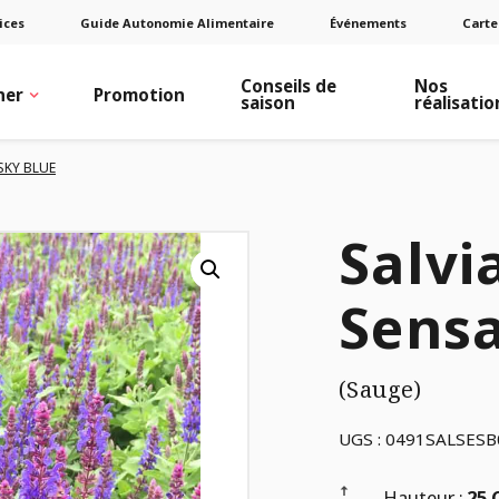
ices
Guide Autonomie Alimentaire
Événements
Carte
Conseils de
Nos
ner
Promotion
saison
réalisatio
SKY BLUE
Salvi
Sensa
(Sauge)
UGS :
0491SALSESB
Hauteur :
25