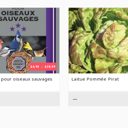
PLAGE
$
6,99
–
$
38,99
DE
PRIX :
 pour oiseaux sauvages
Laitue Pommée Pirat
$6,99
À
$38,99
—