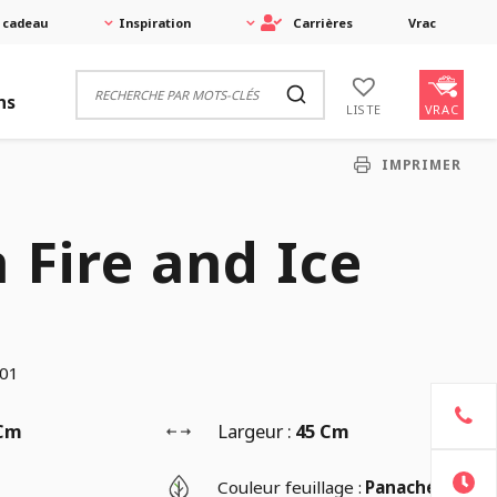
 cadeau
Inspiration
Carrières
Vrac
ns
VRAC
LISTE
IMPRIMER
 Fire and Ice
01
 Cm
Largeur :
45 Cm
Couleur feuillage :
Panaché