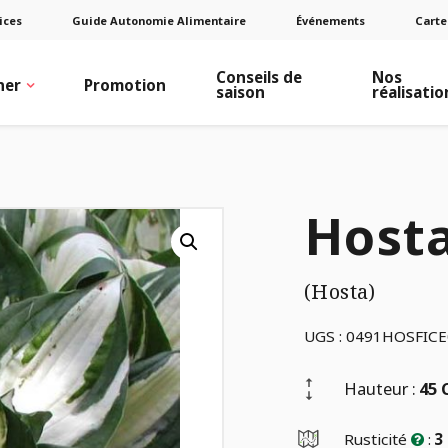
ices
Guide Autonomie Alimentaire
Événements
Carte
Conseils de
Nos
ner
Promotion
saison
réalisatio
Hosta
(Hosta)
UGS :
0491HOSFICE
Hauteur :
45
Rusticité
:
3