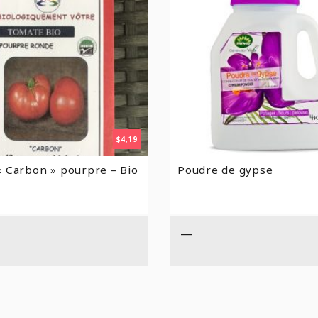
$
4,19
 Carbon » pourpre – Bio
Poudre de gypse
—