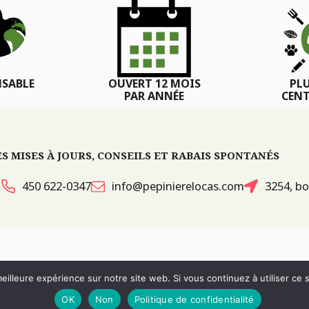
SABLE
OUVERT 12 MOIS
PL
PAR ANNÉE
CENT
 MISES À JOURS, CONSEILS ET RABAIS SPONTANÉS
450 622-0347
info@pepinierelocas.com
3254, bo
ITES WEB :
PAR DESIGN, AGENCE WEB
eilleure expérience sur notre site web. Si vous continuez à utiliser ce
RÉVOQUER LE CONSENTEMENT
OK
Non
Politique de confidentialité