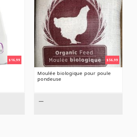
$
16,99
$
56,99
Moulée biologique pour poule
pondeuse
—