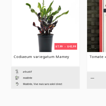
PLAGE
$
7,99
–
$
42,99
DE
PRIX :
Codiaeum variegatum Mamey
Tomate «
$7,99
À
$42,99
arbustif
—
modérée
Modérée, Vive mais sans soleil direct