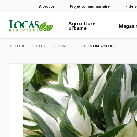
À propos
Projet communautaire
Serv
Agriculture
Magasi
urbaine
ACCUEIL
|
BOUTIQUE
|
VIVACES
|
HOSTA FIRE AND ICE