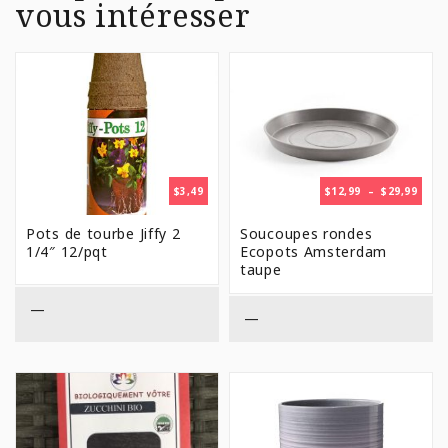
vous intéresser
PLAG
$
3,49
$
12,99
–
$
29,99
DE
PRIX 
Pots de tourbe Jiffy 2
Soucoupes rondes
$12,9
1/4″ 12/pqt
Ecopots Amsterdam
À
taupe
$29,9
—
—