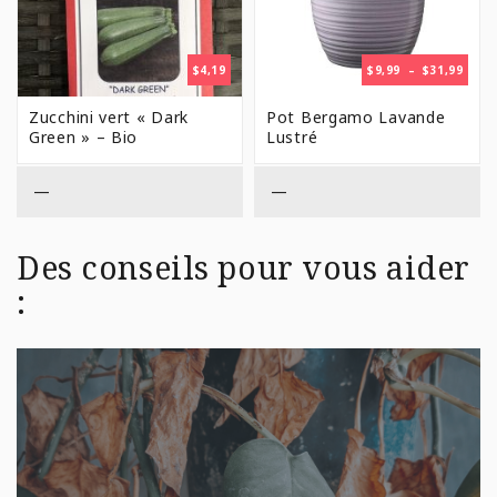
PLAG
$
4,19
$
9,99
–
$
31,99
DE
PRIX 
Zucchini vert « Dark
Pot Bergamo Lavande
$9,99
Green » – Bio
Lustré
À
$31,9
—
—
Des conseils pour vous aider
: