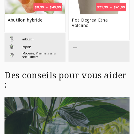
PLAGE
PLAG
$
8,99
–
$
49,99
$
21,99
–
$
61,99
DE
DE
PRIX :
PRIX 
Abutilon hybride
Pot Degrea Etna
$8,99
$21,9
Volcano
À
À
$49,99
$61,9
arbustif
—
rapide
Modérée, Vive mais sans
soleil direct
Des conseils pour vous aider
: