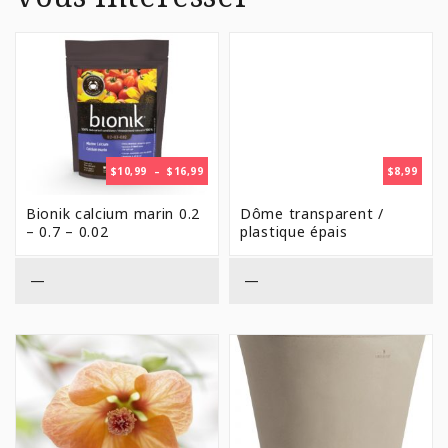
PLAGE
$
10,99
–
$
16,99
$
8,99
DE
PRIX :
Bionik calcium marin 0.2
Dôme transparent /
$10,99
– 0.7 – 0.02
plastique épais
À
$16,99
—
—