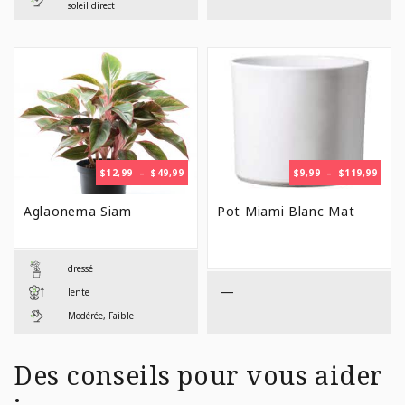
soleil direct
PLAGE
PLAG
$
12,99
–
$
49,99
$
9,99
–
$
119,99
DE
DE
PRIX :
PRIX 
Aglaonema Siam
Pot Miami Blanc Mat
$12,99
$9,99
À
À
$49,99
$119,
dressé
—
lente
Modérée, Faible
Des conseils pour vous aider
: