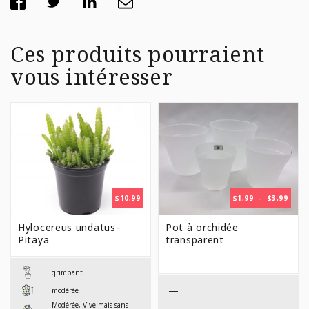
Ces produits pourraient
vous intéresser
PLAG
$
10,99
$
1,99
–
$
3,99
DE
PRIX 
Hylocereus undatus-
Pot à orchidée
$1,99
Pitaya
transparent
À
$3,99
grimpant
—
modérée
Modérée, Vive mais sans