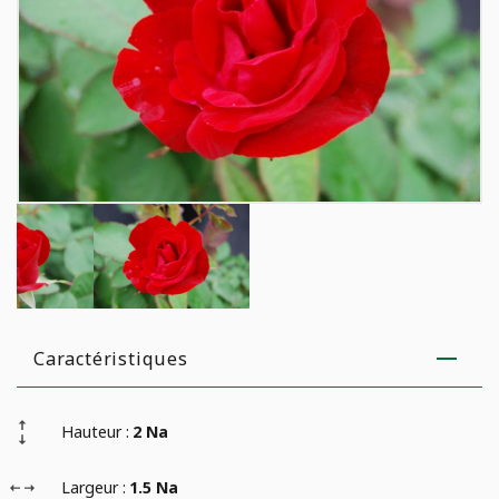
E
AGRICULTURE URBAINE
Analyse de sol
Campagne de financement
JARDINAGE
Poules
POTAGER
Caractéristiques
Hauteur :
2 Na
Largeur :
1.5 Na