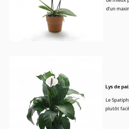
d’un maxi
Lys de pai
Le Spatiphy
plutôt fac