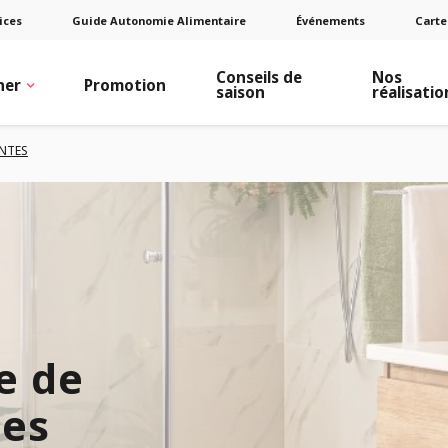
ices
Guide Autonomie Alimentaire
Événements
Carte
Conseils de
Nos
ner
Promotion
saison
réalisatio
ANTES
e de
tes