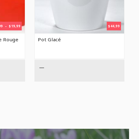
PLAGE
99
–
$
19,99
$
44,99
DE
PRIX :
e Rouge
Pot Glacé
$7,99
À
$19,99
—