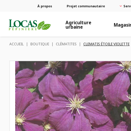
À propos
Projet communautaire
Serv
Agriculture
Magasi
urbaine
ACCUEIL
|
BOUTIQUE
|
CLÉMATITES
|
CLEMATIS ÉTOILE VIOLETTE