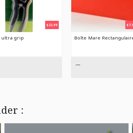
$
22,99
$
7,
 ultra grip
Boîte Mare Rectangulair
—
der :