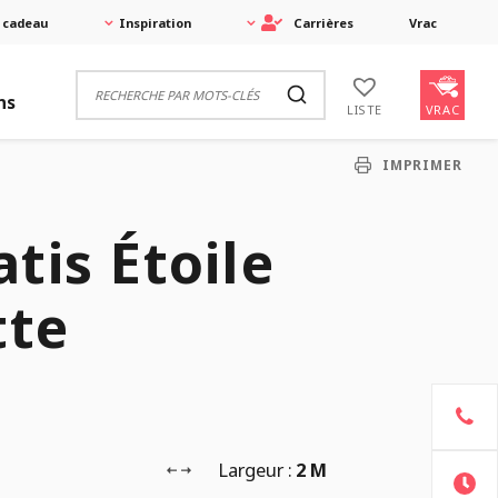
 cadeau
Inspiration
Carrières
Vrac
ns
VRAC
LISTE
IMPRIMER
tis Étoile
tte
Largeur :
2 M