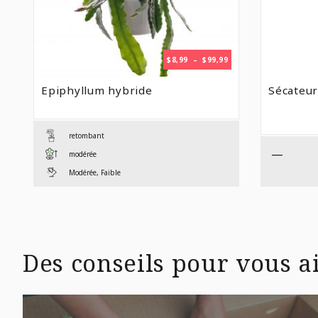
PLAGE
$
8,99
–
$
99,99
DE
PRIX :
Epiphyllum hybride
Sécateur
$8,99
À
$99,99
retombant
—
modérée
Modérée, Faible
Des conseils pour vous ai