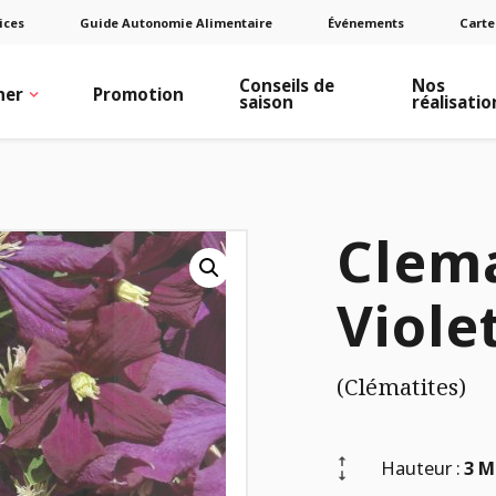
ices
Guide Autonomie Alimentaire
Événements
Carte
Conseils de
Nos
ner
Promotion
saison
réalisatio
Clema
Viole
(Clématites)
Hauteur :
3 M