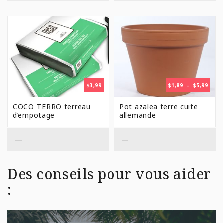
PLAG
$
3,99
$
1,89
–
$
5,99
DE
PRIX 
COCO TERRO terreau
Pot azalea terre cuite
$1,89
d’empotage
allemande
À
$5,99
—
—
Des conseils pour vous aider
: