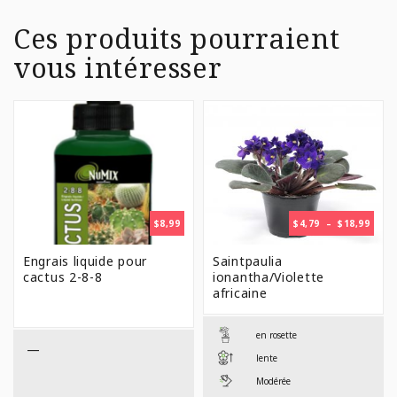
Ces produits pourraient
vous intéresser
PLAG
$
8,99
$
4,79
–
$
18,99
DE
PRIX 
Engrais liquide pour
Saintpaulia
$4,79
cactus 2-8-8
ionantha/Violette
À
africaine
$18,9
en rosette
—
lente
Modérée