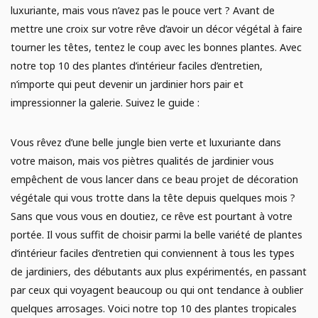
E
luxuriante, mais vous n’avez pas le pouce vert ? Avant de
AGRICULTURE URBAINE
Analyse de sol
mettre une croix sur votre rêve d’avoir un décor végétal à faire
tourner les têtes, tentez le coup avec les bonnes plantes. Avec
Campagne de financement
JARDINAGE
notre top 10 des plantes d’intérieur faciles d’entretien,
n’importe qui peut devenir un jardinier hors pair et
Poules
impressionner la galerie. Suivez le guide :
POTAGER
Vous rêvez d’une belle jungle bien verte et luxuriante dans
votre maison, mais vos piètres qualités de jardinier vous
empêchent de vous lancer dans ce beau projet de décoration
végétale qui vous trotte dans la tête depuis quelques mois ?
Sans que vous vous en doutiez, ce rêve est pourtant à votre
portée. Il vous suffit de choisir parmi la belle variété de plantes
d’intérieur faciles d’entretien qui conviennent à tous les types
de jardiniers, des débutants aux plus expérimentés, en passant
par ceux qui voyagent beaucoup ou qui ont tendance à oublier
quelques arrosages. Voici notre top 10 des plantes tropicales