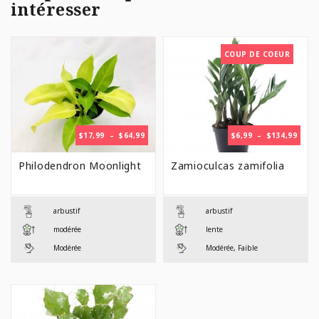
intéresser
COUP DE COEUR
PLAGE
PLAG
$
17,99
–
$
64,99
$
6,99
–
$
134,99
DE
DE
PRIX :
PRIX 
Philodendron Moonlight
Zamioculcas zamifolia
$17,99
$6,99
À
À
$64,99
$134,
arbustif
arbustif
modérée
lente
Modérée
Modérée, Faible