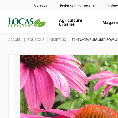
À propos
Projet communautaire
Serv
Agriculture
Magasi
urbaine
ACCUEIL
|
BOUTIQUE
|
VÉGÉTAUX
|
ECHINACEA PURPUREA POW W