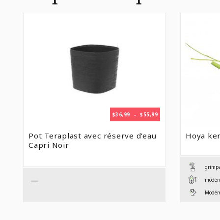
PLAGE
$
36,99
–
$
55,99
DE
PRIX :
Pot Teraplast avec réserve d’eau
Hoya ken
$36,99
Capri Noir
À
$55,99
grimp
—
modér
Modéré