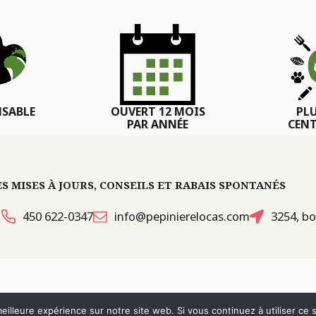
SABLE
OUVERT 12 MOIS
PL
PAR ANNÉE
CENT
 MISES À JOURS, CONSEILS ET RABAIS SPONTANÉS
450 622-0347
info@pepinierelocas.com
3254, bo
ITES WEB :
PAR DESIGN, AGENCE WEB
eilleure expérience sur notre site web. Si vous continuez à utiliser ce
RÉVOQUER LE CONSENTEMENT