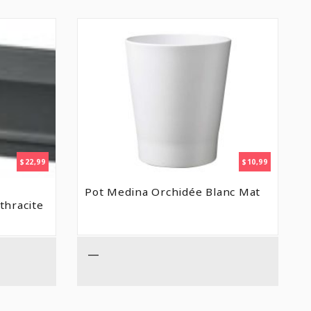
$
22,99
$
10,99
Pot Medina Orchidée Blanc Mat
thracite
—