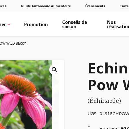
ices
Guide Autonomie Alimentaire
Événements
Carte
Conseils de
Nos
ner
Promotion
saison
réalisatio
OW WILD BERRY
Echi
Pow 
(Échinacée)
UGS :
0491ECHPO
Hauteur :
60