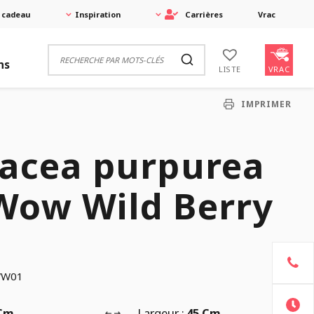
 cadeau
Inspiration
Carrières
Vrac
ns
VRAC
LISTE
IMPRIMER
nacea purpurea
Wow Wild Berry
WW01
 Cm
Largeur :
45 Cm