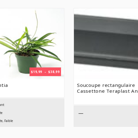
PLAGE
$
19,99
–
$
38,99
DE
PRIX :
tia
Soucoupe rectangulaire
$19,99
Cassettone Teraplast An
À
$38,99
ant
—
ée
e, Faible