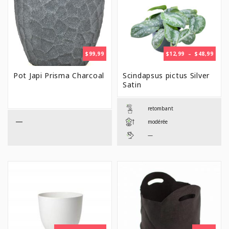
PLAG
$
99,99
$
12,99
–
$
48,99
DE
PRIX 
Pot Japi Prisma Charcoal
Scindapsus pictus Silver
$12,9
Satin
À
$48,9
retombant
—
modérée
—