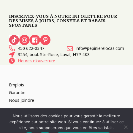
INSCRIVEZ-VOUS À NOTRE INFOLETTRE POUR
DES MISES À JOURS, CONSEILS ET RABAIS
SPONTANÉS
450 622-0347
info@pepinierelocas.com
3254, boul. Ste-Rose, Laval, H7P 4K8
Heures d'ouverture
Emplois
Garantie
Nous joindre
TOUS DROITS RÉSERVÉS 2026
PÉPINIÈRE LOCAS
CONCEPTION DE
Nous utilisons des cookies pour vous garantir la meilleure
SITES WEB :
PAR DESIGN, AGENCE WEB
expérience sur notre site web. Si vous continuez à utiliser ce
RÉVOQUER LE CONSENTEMENT
site, nous supposerons que vous en êtes satisfait.
POLITIQUE DE CONFIDENTIALITÉ