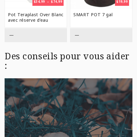
PLAGE
$
34,99
–
$
74,99
$
19,99
DE
PRIX :
Pot Teraplast Over Blanc
SMART POT 7 gal
$34,99
avec réserve d’eau
À
$74,99
—
—
Des conseils pour vous aider
: