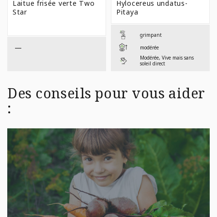
Laitue frisée verte Two
Hylocereus undatus-
Star
Pitaya
grimpant
—
modérée
Modérée, Vive mais sans
soleil direct
Des conseils pour vous aider
: