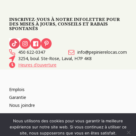
INSCRIVEZ-VOUS À NOTRE INFOLETTRE POUR
DES MISES À JOURS, CONSEILS ET RABAIS
SPONTANÉS
450 622-0347
info@pepinierelocas.com
3254, boul. Ste-Rose, Laval, H7P 4K8
Heures d'ouverture
Emplois
Garantie
Nous joindre
TOUS DROITS RÉSERVÉS 2026
PÉPINIÈRE LOCAS
CONCEPTION DE
Nous utilisons des cookies pour vous garantir la meilleure
SITES WEB :
PAR DESIGN, AGENCE WEB
expérience sur notre site web. Si vous continuez à utiliser ce
RÉVOQUER LE CONSENTEMENT
site, nous supposerons que vous en êtes satisfait.
POLITIQUE DE CONFIDENTIALITÉ