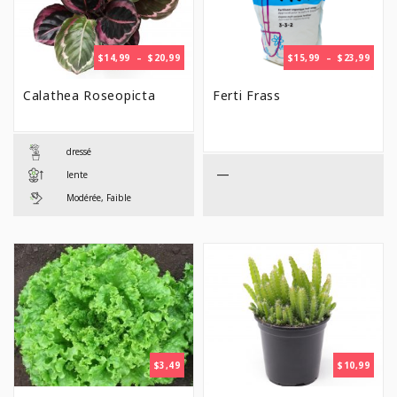
PLAGE
PLAG
$
14,99
–
$
20,99
$
15,99
–
$
23,99
DE
DE
PRIX :
PRIX 
Calathea Roseopicta
Ferti Frass
$14,99
$15,9
À
À
$20,99
$23,9
dressé
—
lente
Modérée, Faible
$
3,49
$
10,99