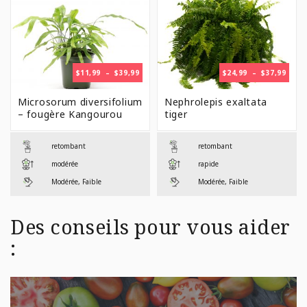
PLAGE
PLAG
$
11,99
–
$
39,99
$
24,99
–
$
37,99
DE
DE
PRIX :
PRIX 
Microsorum diversifolium
Nephrolepis exaltata
$11,99
$24,9
– fougère Kangourou
tiger
À
À
$39,99
$37,9
retombant
retombant
modérée
rapide
Modérée, Faible
Modérée, Faible
Des conseils pour vous aider
: