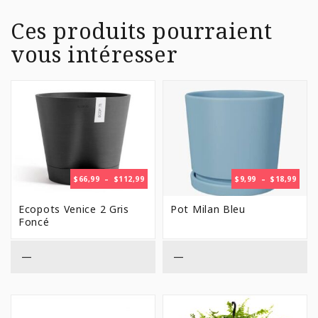
Ces produits pourraient
vous intéresser
PLAGE
PLAG
$
66,99
–
$
112,99
$
9,99
–
$
18,99
DE
DE
PRIX :
PRIX 
Ecopots Venice 2 Gris
Pot Milan Bleu
$66,99
$9,99
Foncé
À
À
$112,99
$18,9
—
—