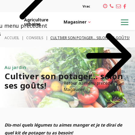
Vrac
Agriculture
Magasiner
urbaine
au menu précédent
Retour au menu précédent
Retour au menu précédent
Retour au menu précédent
Retour au menu précédent
s
ACCUEIL
|
CONSEILS
|
CULTIVER SON POTAGER… SELON SES GOÛTS!
MAGASINER
SERVICES
INSPIRATION
CARRIÈRES
Architecte paysagiste
Plantes et pots
Notre équipe
PLANTES TROPICALES
Au jardin
Cultiver son potager… selon
Verdissement de bureau
Emplois
POTS DÉCORATIFS CONTENANTS
ses goûts!
Retour au menu précédent
Magasiner
Confection de pots
ORNITHOLOGIE
Aménagement de plate-bande
VÉGÉTAUX
Service de plantation
Dis-moi quels légumes tu aimes manger et je te dirai de
quel kit de potager tu as besoin!