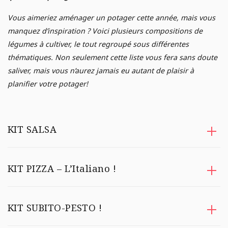
E
AGRICULTURE URBAINE
Analyse de sol
Vous aimeriez aménager un potager cette année, mais vous
manquez d’inspiration ? Voici plusieurs compositions de
Campagne de financement
JARDINAGE
légumes à cultiver, le tout regroupé sous différentes
thématiques. Non seulement cette liste vous fera sans doute
Poules
saliver, mais vous n’aurez jamais eu autant de plaisir à
POTAGER
planifier votre potager!
KIT SALSA
KIT PIZZA – L’Italiano !
KIT SUBITO-PESTO !