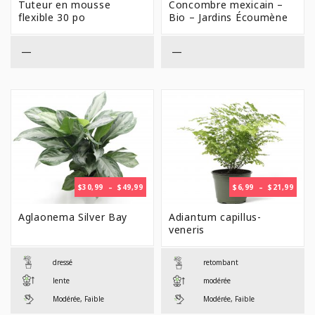
Tuteur en mousse
Concombre mexicain –
$9,99
flexible 30 po
Bio – Jardins Écoumène
À
$36,99
—
—
PLAGE
PLAG
$
30,99
–
$
49,99
$
6,99
–
$
21,99
DE
DE
PRIX :
PRIX 
Aglaonema Silver Bay
Adiantum capillus-
$30,99
$6,99
veneris
À
À
$49,99
$21,9
dressé
retombant
lente
modérée
Modérée, Faible
Modérée, Faible