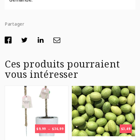
Partager
Ces produits pourraient
vous intéresser
PLAGE
$
9,99
–
$
36,99
$
3,49
DE
PRIX :