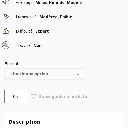
Arrosage :
Milieu Humide, Modéré
Luminosité :
Modérée, Faible
Difficulté :
Expert
Toxicité :
Non
Format
quantité
Sauvegarder à ma liste
de
Adiantum
capillus-
veneris
Description