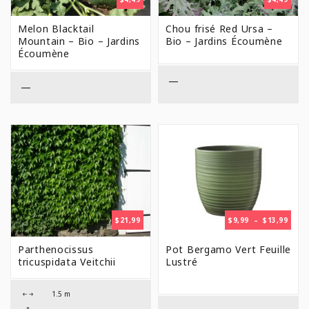
Melon Blacktail
Chou frisé Red Ursa –
Mountain – Bio – Jardins
Bio – Jardins Écoumène
Écoumène
—
—
PLAG
$
21,99
$
9,99
–
$
13,99
DE
PRIX 
Parthenocissus
Pot Bergamo Vert Feuille
$9,99
tricuspidata Veitchii
Lustré
À
$13,9
1.5 m