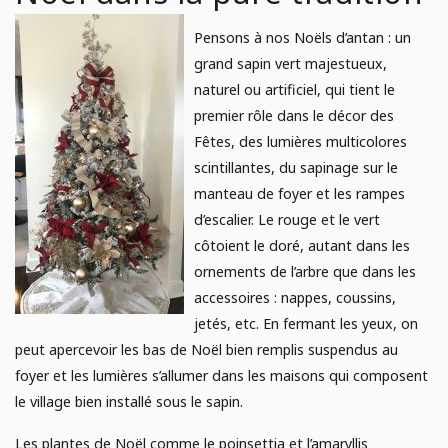
E
AGRICULTURE URBAINE
Analyse de sol
Pensons à nos Noëls d’antan : un
grand sapin vert majestueux,
Campagne de financement
JARDINAGE
naturel ou artificiel, qui tient le
premier rôle dans le décor des
Poules
Fêtes, des lumières multicolores
POTAGER
scintillantes, du sapinage sur le
manteau de foyer et les rampes
d’escalier. Le rouge et le vert
côtoient le doré, autant dans les
ornements de l’arbre que dans les
accessoires : nappes, coussins,
jetés, etc. En fermant les yeux, on
peut apercevoir les bas de Noël bien remplis suspendus au
foyer et les lumières s’allumer dans les maisons qui composent
le village bien installé sous le sapin.
Les plantes de Noël comme le poinsettia et l’amaryllis