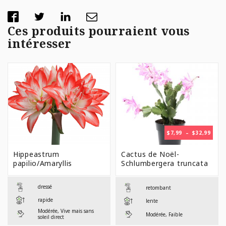
Ces produits pourraient vous
intéresser
PLAG
$
7,99
–
$
32,99
DE
PRIX 
Hippeastrum
Cactus de Noël-
$7,99
papilio/Amaryllis
Schlumbergera truncata
À
$32,9
dressé
retombant
rapide
lente
Modérée, Vive mais sans
Modérée, Faible
soleil direct