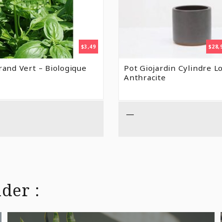
$
3,49
$
28,
Grand Vert – Biologique
Pot Giojardin Cylindre L
Anthracite
—
der :