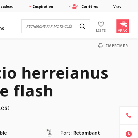
 cadeau
Inspiration
Carrières
Vrac
ns
VRAC
LISTE
IMPRIMER
io herreianus
e flash
les)
ble
Port :
Retombant