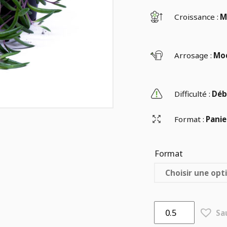
Croissance :
M
Arrosage :
Mo
Difficulté :
Déb
Format :
Panie
Format
quantité
Sa
de