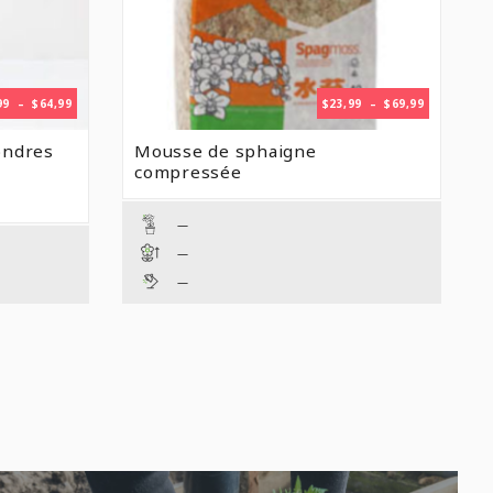
PLAGE
PLAGE
99
–
$
64,99
$
23,99
–
$
69,99
DE
DE
PRIX :
PRIX :
ondres
Mousse de sphaigne
$28,99
$23,99
compressée
À
À
$64,99
$69,99
—
—
—