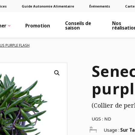
ices
Guide Autonomie Alimentaire
Événements
Carte
Conseils de
Nos
ner
Promotion
saison
réalisatio
US PURPLE FLASH
Senec
purpl
(Collier de per
UGS :
ND
Usage :
Sur Ta