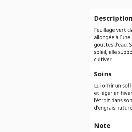
Senecio
herreianus
purple
Descriptio
flash
Feuillage vert c
allongée à l’une
gouttes d’eau. 
soleil, elle sup
cultiver.
Soins
Lui offrir un so
et léger en hive
l'étroit dans s
d'engrais nature
Note