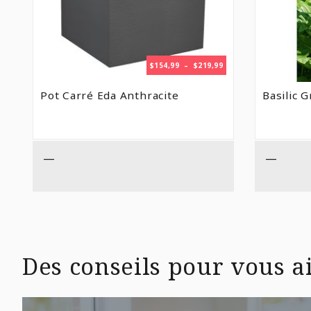
PLAGE
$
154,99
–
$
219,99
DE
PRIX :
Pot Carré Eda Anthracite
Basilic 
$154,99
À
$219,99
—
—
Des conseils pour vous ai