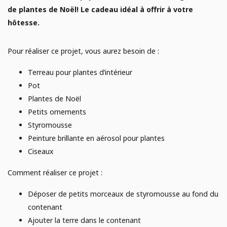
E
AGRICULTURE URBAINE
de plantes de Noël! Le cadeau idéal à offrir à votre
Analyse de sol
hôtesse.
Campagne de financement
JARDINAGE
Pour réaliser ce projet, vous aurez besoin de :
Poules
Terreau pour plantes d’intérieur
POTAGER
Pot
Plantes de Noël
Petits ornements
Styromousse
Peinture brillante en aérosol pour plantes
Ciseaux
Comment réaliser ce projet :
Déposer de petits morceaux de styromousse au fond du
contenant
Ajouter la terre dans le contenant