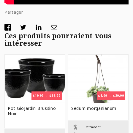
Partager
Ces produits pourraient vous
intéresser
PLAGE
PLAG
$
19,99
–
$
36,99
$
6,99
–
$
29,99
DE
DE
PRIX :
PRIX 
Pot GioJardin Brussino
Sedum morganianum
$19,99
$6,99
Noir
À
À
$36,99
$29,9
retombant