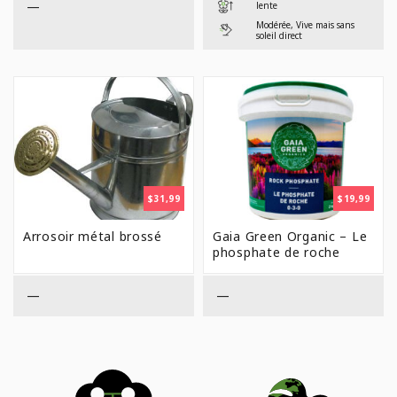
—
lente
Modérée, Vive mais sans
soleil direct
$
31,99
$
19,99
Arrosoir métal brossé
Gaia Green Organic – Le
phosphate de roche
—
—