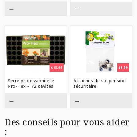
$36,99
—
—
$
15,99
$
6,99
Serre professionnelle
Attaches de suspension
Pro-Hex – 72 cavités
sécuritaire
—
—
Des conseils pour vous aider
: