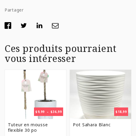
Partager
Ces produits pourraient
vous intéresser
PLAGE
$
9,99
–
$
36,99
$
18,99
DE
PRIX :
Tuteur en mousse
Pot Sahara Blanc
$9,99
flexible 30 po
À