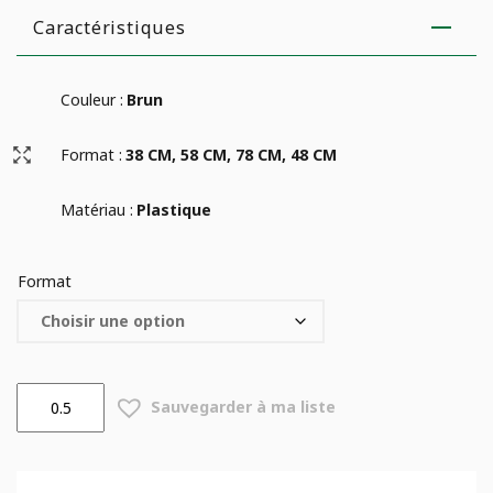
Caractéristiques
Couleur :
Brun
Format :
38 CM, 58 CM, 78 CM, 48 CM
Matériau :
Plastique
Format
quantité
Sauvegarder à ma liste
de
Soucoupe
rectangulaire
Teraplast