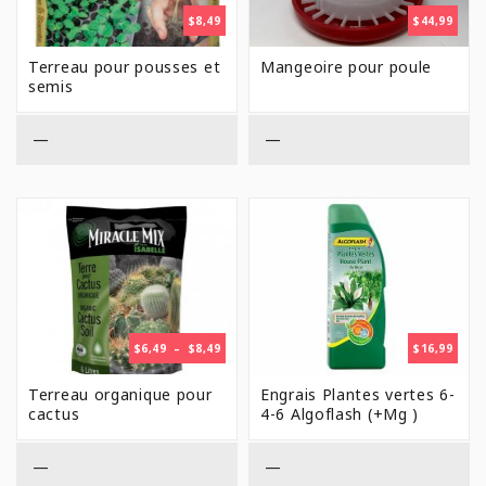
$
8,49
$
44,99
Terreau pour pousses et
Mangeoire pour poule
semis
—
—
PLAGE
$
6,49
–
$
8,49
$
16,99
DE
PRIX :
Terreau organique pour
Engrais Plantes vertes 6-
$6,49
cactus
4-6 Algoflash (+Mg )
À
$8,49
—
—