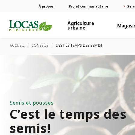
À propos
Projet communautaire
Serv
Agriculture
Magasi
urbaine
ACCUEIL
|
CONSEILS
|
C’EST LE TEMPS DES SEMIS!
Semis et pousses
C’est le temps des
semis!