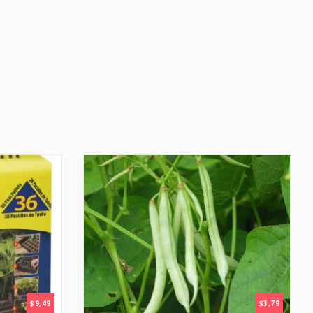
$
9,49
$
3,79