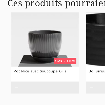
Ces produits pourraie
PLAGE
$
8,99
–
$
15,99
DE
PRIX :
Pot Nice avec Soucoupe Gris
Bol Siriu
$8,99
À
$15,99
—
—