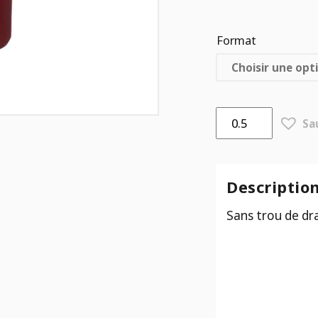
Format
quantité
Sa
de
Pot
Miami
Bordeau
Descriptio
Lustré
Sans trou de dr