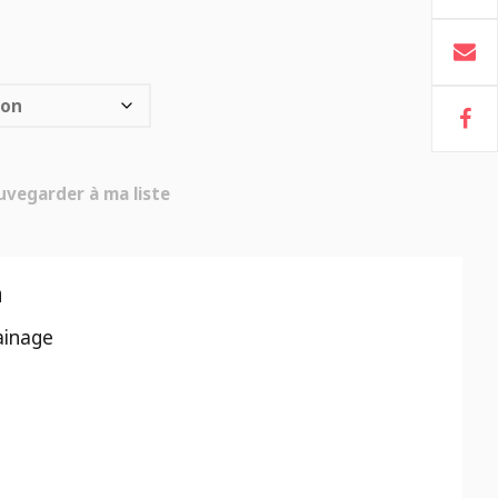
uvegarder à ma liste
n
ainage