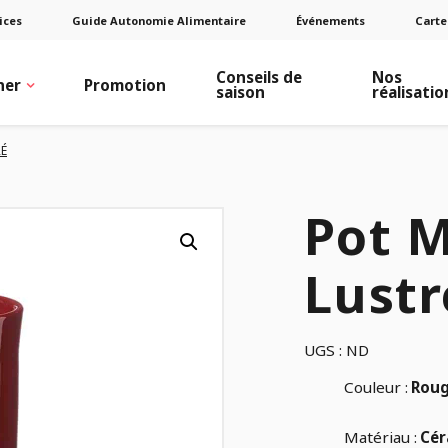
ices
Guide Autonomie Alimentaire
Événements
Carte
Conseils de
Nos
ner
Promotion
saison
réalisatio
É
Pot 
Lustr
UGS :
ND
Couleur :
Rou
Matériau :
Cér