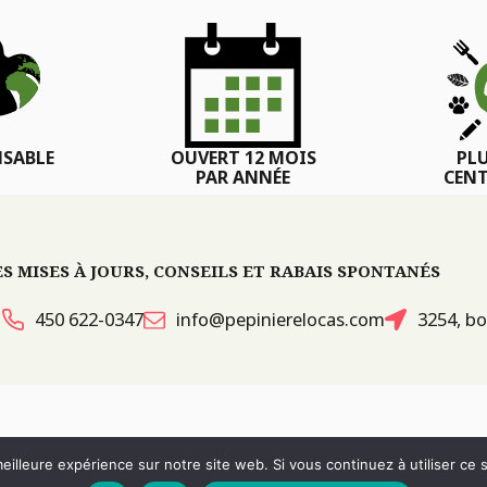
SABLE
OUVERT 12 MOIS
PL
PAR ANNÉE
CENT
 MISES À JOURS, CONSEILS ET RABAIS SPONTANÉS
450 622-0347
info@pepinierelocas.com
3254, bo
ITES WEB :
PAR DESIGN, AGENCE WEB
eilleure expérience sur notre site web. Si vous continuez à utiliser ce
RÉVOQUER LE CONSENTEMENT