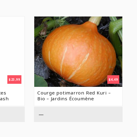
$
23,99
$
4,49
tes
Courge potimarron Red Kuri –
lash
Bio – Jardins Écoumène
—