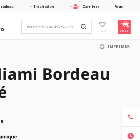
 cadeau
Inspiration
Carrières
Vrac
ns
VRAC
LISTE
IMPRIMER
Miami Bordeau
é
ge
amique