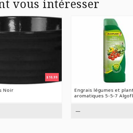
nt vous intéresser
$
10,99
s Noir
Engrais légumes et plan
aromatiques 5-5-7 Algof
—