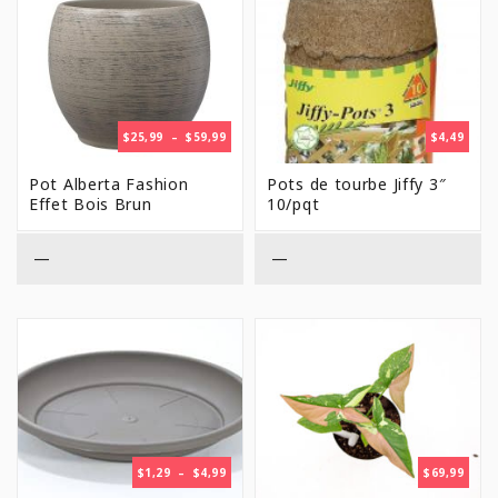
PLAGE
$
25,99
–
$
59,99
$
4,49
DE
PRIX :
Pot Alberta Fashion
Pots de tourbe Jiffy 3″
$25,99
Effet Bois Brun
10/pqt
À
$59,99
—
—
PLAGE
$
1,29
–
$
4,99
$
69,99
DE