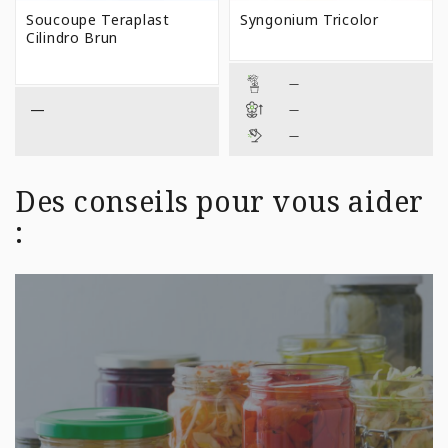
PRIX :
Soucoupe Teraplast
Syngonium Tricolor
$1,29
Cilindro Brun
À
$4,99
—
—
—
—
Des conseils pour vous aider
: