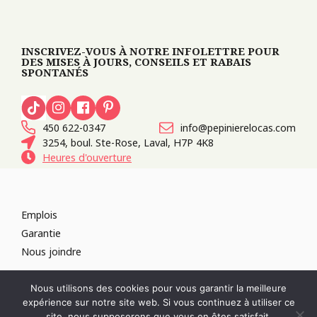
INSCRIVEZ-VOUS À NOTRE INFOLETTRE POUR
DES MISES À JOURS, CONSEILS ET RABAIS
SPONTANÉS
450 622-0347
info@pepinierelocas.com
3254, boul. Ste-Rose, Laval, H7P 4K8
Heures d'ouverture
Emplois
Garantie
Nous joindre
TOUS DROITS RÉSERVÉS 2026
PÉPINIÈRE LOCAS
CONCEPTION DE
Nous utilisons des cookies pour vous garantir la meilleure
SITES WEB :
PAR DESIGN, AGENCE WEB
expérience sur notre site web. Si vous continuez à utiliser ce
RÉVOQUER LE CONSENTEMENT
site, nous supposerons que vous en êtes satisfait.