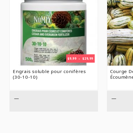
PLAGE
$
9,99
–
$
29,99
DE
PRIX :
Engrais soluble pour conifères
Courge De
$9,99
(30-10-10)
Écoumèn
À
$29,99
—
—