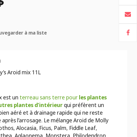
$
uvegarder à ma liste
n
y’s Aroid mix 11L
x est un
terreau sans terre pour
les plantes
utres plantes d’intérieur
qui préfèrent un
ien aéré et à drainage rapide qui ne reste
 après l’arrosage. Le mélange Aroid de Molly
othos, Alocasia, Ficus, Palm, Fiddle Leaf,
athea, Aglaonema, Monstera, Philodendron