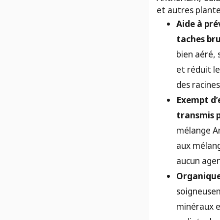
et autres plantes
Aide à pré
taches bru
bien aéré,
et réduit l
des racines
Exempt d’e
transmis pa
mélange Ar
aux mélang
aucun agen
Organique,
soigneusem
minéraux e