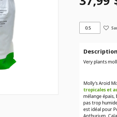
37,99
quantité
Sa
de
Very
plants
molly's
Descriptio
Aroid
Very plants moll
mix
11L
Molly’s Aroid Mi
tropicales et a
mélange épais, b
pas trop humide
est idéal pour P
Anthurium, Cal