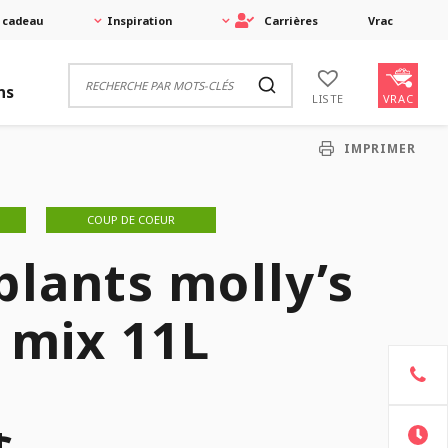
 cadeau
Inspiration
Carrières
Vrac
ns
VRAC
LISTE
IMPRIMER
COUP DE COEUR
plants molly’s
 mix 11L