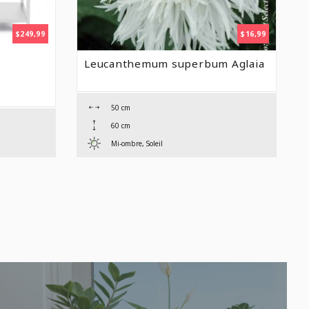
$
249,99
$
16,99
Leucanthemum superbum Aglaia
50 cm
60 cm
Mi-ombre, Soleil