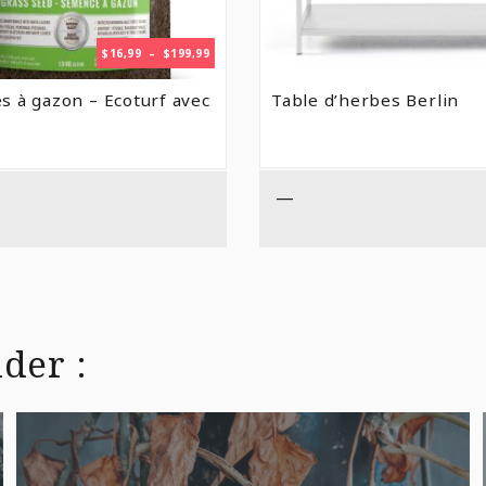
PLAGE
$
16,99
–
$
199,99
DE
PRIX :
 à gazon – Ecoturf avec
Table d’herbes Berlin
$16,99
À
$199,99
—
der :