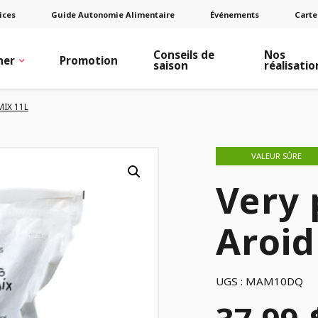
ices
Guide Autonomie Alimentaire
Événements
Carte
Conseils de
Nos
ner
Promotion
saison
réalisatio
MIX 11L
VALEUR SÛRE
Very 
Aroid
UGS :
MAM10DQ