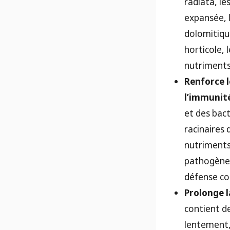
radiata, le
expansée, l
dolomitique
horticole, 
nutriments
Renforce l
l’immunité
et des bac
racinaires 
nutriments
pathogènes
défense co
Prolonge l
contient d
lentement,