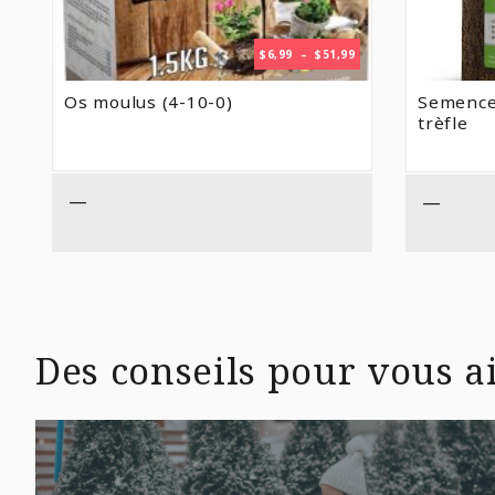
PLAGE
$
6,99
–
$
51,99
DE
PRIX :
Os moulus (4-10-0)
Semences
$6,99
trèfle
À
$51,99
—
—
Des conseils pour vous ai