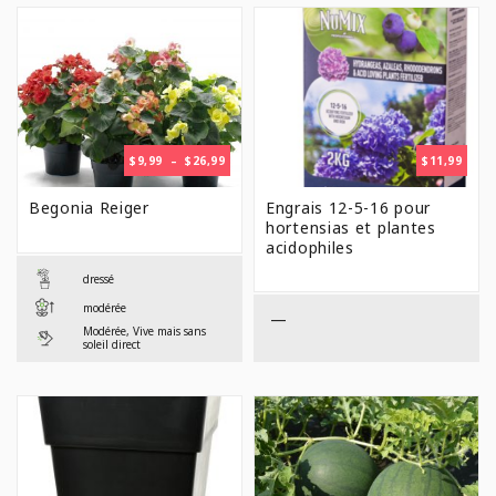
PLAGE
$
9,99
–
$
26,99
$
11,99
DE
PRIX :
Begonia Reiger
Engrais 12-5-16 pour
$9,99
hortensias et plantes
À
acidophiles
$26,99
dressé
modérée
—
Modérée, Vive mais sans
soleil direct