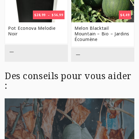
PLAGE
$
28,99
–
$
56,99
$
4,49
DE
PRIX :
Pot Econova Melodie
Melon Blacktail
$28,99
Noir
Mountain – Bio – Jardins
À
Écoumène
$56,99
—
—
Des conseils pour vous aider
: