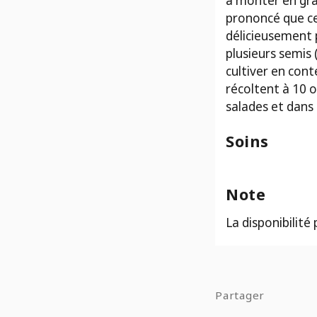
Écoumène
à monter en grai
prononcé que ce
délicieusement 
plusieurs semis
cultiver en cont
récoltent à 10 o
salades et dans
Soins
Note
La disponibilité
Partager