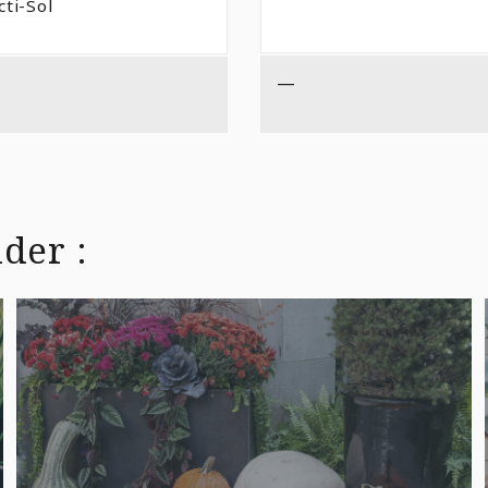
cti-Sol
À
$36,99
—
der :