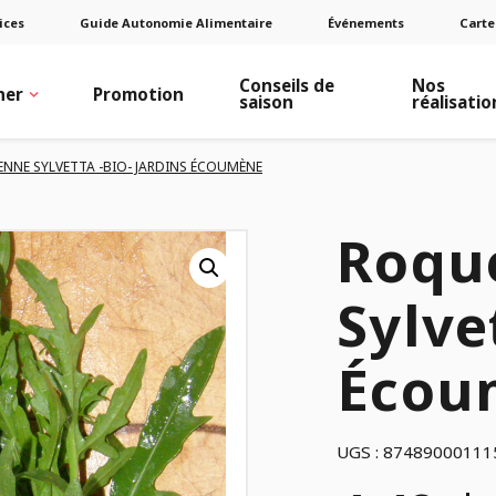
ices
Guide Autonomie Alimentaire
Événements
Carte
Conseils de
Nos
ner
Promotion
saison
réalisatio
ENNE SYLVETTA -BIO- JARDINS ÉCOUMÈNE
Roque
Sylve
Écou
UGS :
87489000111