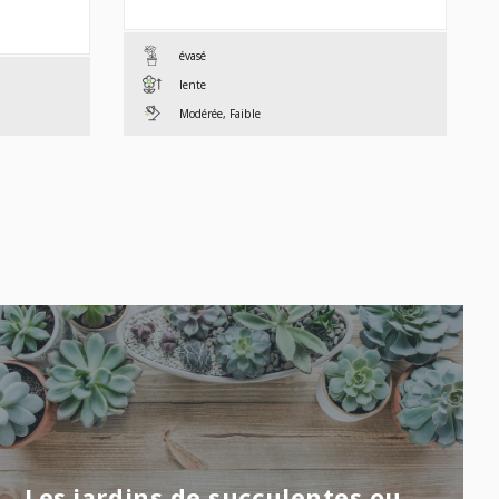
À
$19,99
évasé
lente
Modérée, Faible
Les jardins de succulentes ou