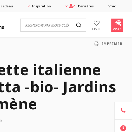
 cadeau
Inspiration
Carrières
Vrac
ns
VRAC
LISTE
IMPRIMER
tte italienne
tta -bio- Jardins
mène
5