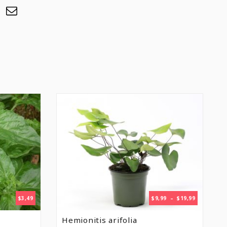
PLAGE
$
3,49
$
9,99
–
$
19,99
DE
PRIX :
Hemionitis arifolia
$9,99