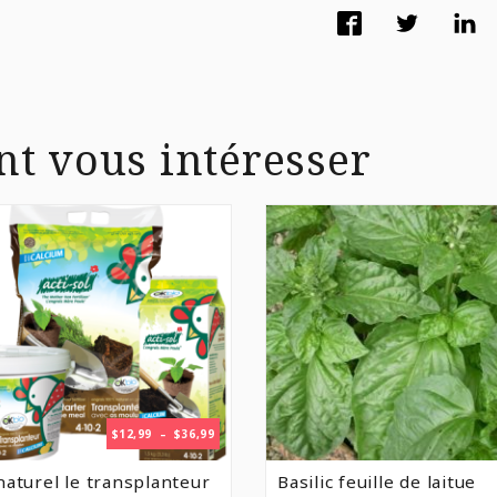
nt vous intéresser
PLAGE
$
12,99
–
$
36,99
DE
PRIX :
naturel le transplanteur
Basilic feuille de laitue
$12,99