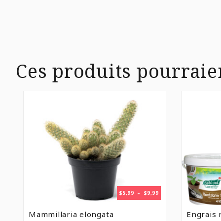
Ces produits pourraie
PLAGE
$
5,99
–
$
9,99
DE
PRIX :
Mammillaria elongata
Engrais 
$5,99