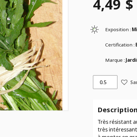
4,49
$
Exposition :
M
Certification :
Marque :
Jard
quantité
Sa
de
Roquette
italienne
Sylvetta
Descriptio
-
Très résistant au
bio-
très intéressant
Jardins